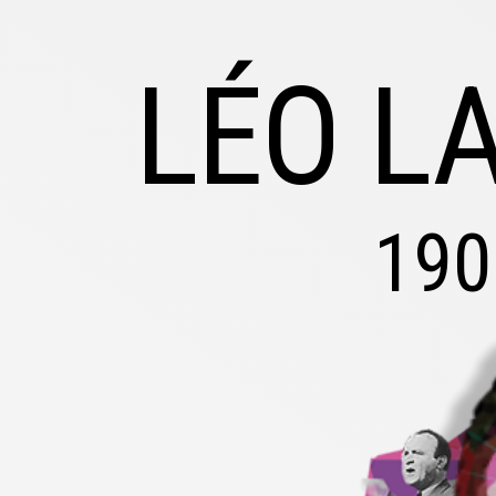
LÉO L
190